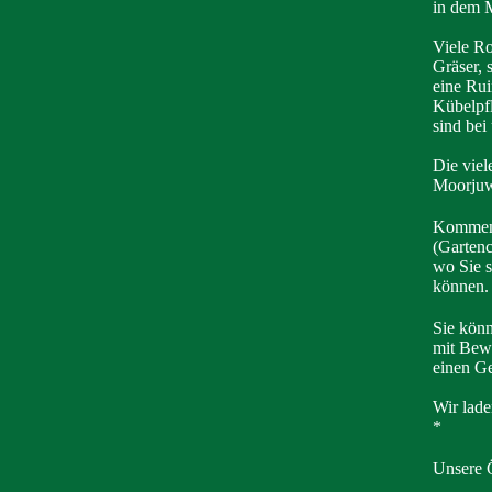
in dem 
Viele Ro
Gräser, 
eine Rui
Kübelpfl
sind bei
Die viel
Moorjuw
Kommen S
(Gartenc
wo Sie s
können.
Sie könn
mit Bewi
einen Ge
Wir lade
*
Unsere Ö