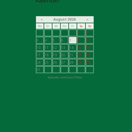
Kalender
«
August 2026
»
Mo
Di
Mi
Do
Fr
Sa
So
1
2
3
4
5
6
7
8
9
10
11
12
13
14
15
16
17
18
19
20
21
22
23
24
25
26
27
28
29
30
31
Kalender von
Kieran O'Shea