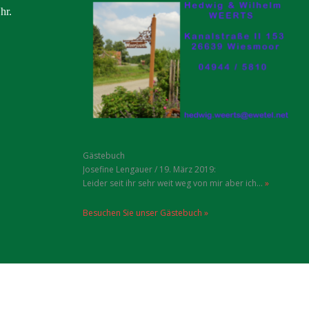
hr.
Gästebuch
Erwin u. Trude Url
/
19. März 2019
:
Hallo Ihr Lieben, ein Garten zum träumen, eine
Puppenstube entzückend...
»
Besuchen Sie unser Gästebuch »