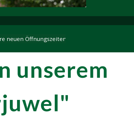
ngszeiten für das Jahr 2026 sind von 11–17 Uh
in unserem
juwel"