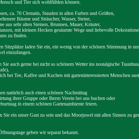
Mensch und Tier sich wohlfühlen können.
sen, ca. 70 Clematis, Stauden in allen Farben und Größen,
seltenere Bäume und Sträucher, Wasser, Steine,
ne aus sehr alten Steinen, Brunnen, Mauer, Kräuter,
anzen, mit kleinen Hecken gesäumte Wege und liebevolle Dekoration
 uns zu finden.
en Sitzplätze laden Sie ein, ein wenig von der schönen Stimmung in un
el einzufangen.
ie auch gerne bei nicht so schönem Wetter ins nostalgische Tuunhuu
afe),
ich bei Tee, Kaffee und Kuchen mit garteninteressierten Menschen aus
en natürlich auch einen schönen Nachmittag
rtung ihrer Gruppe oder Ihrem Verein bei uns buchen oder
burtstag in einem schönen Gartenambiente feiern.
n Sie ein unser Gast zu sein und das Moorjuwel mit allen Sinnen zu ge
ffnungstage geben wir separat bekannt.